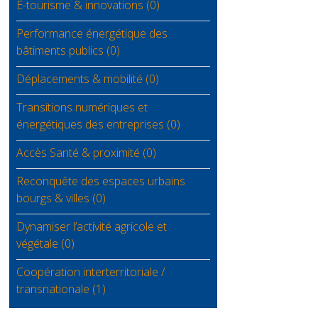
E-tourisme & innovations (0)
Performance énergétique des
bâtiments publics (0)
Déplacements & mobilité (0)
Transitions numériques et
énergétiques des entreprises (0)
Accès Santé & proximité (0)
Reconquête des espaces urbains
bourgs & villes (0)
Dynamiser l’activité agricole et
végétale (0)
Coopération interterritoriale /
transnationale (1)